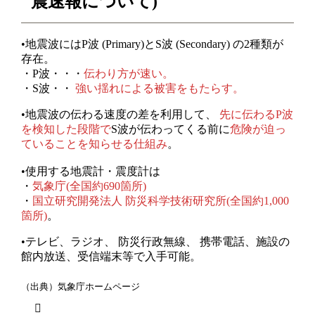
震速報について)
•地震波にはP波 (Primary)とS波 (Secondary) の2種類が
存在。
・P波・・・
伝わり方が速い。
・S波・・
強い揺れによる被害をもたらす。
•地震波の伝わる速度の差を利用して、
先に伝わるP波
を検知した段階で
S波が伝わってくる前に
危険が迫っ
ていることを知らせる仕組み
。
•使用する地震計・震度計は
・
気象庁(全国約690箇所)
・
国立研究開発法人 防災科学技術研究所(全国約1,000
箇所)
。
•テレビ、ラジオ、 防災行政無線、 携帯電話、施設の
館内放送、受信端末等で入手可能。
（出典）気象庁ホームページ